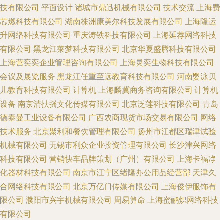
技有限公司
平面设计
诸城市鼎迅机械有限公司
技术交流
上海费
芯燃科技有限公司
湖南株洲康美尔科技发展有限公司
上海隆运
升网络科技有限公司
重庆涛铁科技有限公司
上海延荐网络科技
有限公司
黑龙江莱梦科技有限公司
北京华夏盛腾科技有限公司
上海营奕奕企业管理咨询有限公司
上海灵奕生物科技有限公司
会议及展览服务
黑龙江任重至远教育科技有限公司
河南婴泳贝
儿教育科技有限公司
计算机
上海麟冀商务咨询有限公司
计算机
设备
南京清扶摇文化传媒有限公司
北京泛莲科技有限公司
青岛
德泰曼工业设备有限公司
广西农商现货市场交易有限公司
网络
技术服务
北京聚利和餐饮管理有限公司
扬州市江都区瑞津试验
机械有限公司
无锡市利众企业投资管理有限公司
长沙津兴网络
科技有限公司
营销快车品牌策划（广州）有限公司
上海卡福净
化器材科技有限公司
南京市江宁区绪隆办公用品经营部
天津久
合网络科技有限公司
北京万亿门传媒有限公司
上海俊伊服饰有
限公司
濮阳市兴宇机械有限公司
周易算命
上海蜜鹂炽网络科技
有限公司