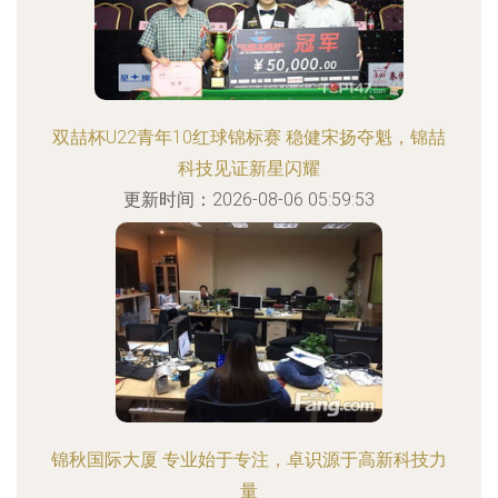
双喆杯U22青年10红球锦标赛 稳健宋扬夺魁，锦喆
科技见证新星闪耀
更新时间：2026-08-06 05:59:53
锦秋国际大厦 专业始于专注，卓识源于高新科技力
量