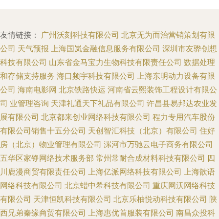
友情链接：
广州沃刻科技有限公司
北京无为而治营销策划有限
公司
天气预报
上海国岚金融信息服务有限公司
深圳市友骅创想
科技有限公司
山东省金马宝力生物科技有限责任公司
数据处理
和存储支持服务
海口频宇科技有限公司
上海东明动力设备有限
公司
海南电影网
北京铁路快运
河南省云熙装饰工程设计有限公
司
业管理咨询
天津礼通天下礼品有限公司
许昌县易邦达农业发
展有限公司
北京都来创业网络科技有限公司
程力专用汽车股份
有限公司销售十五分公司
天创智汇科技（北京）有限公司
住好
房（北京）物业管理有限公司
漯河市万驰云电子商务有限公司
五华区家铮网络技术服务部
常州常耐合成材料科技有限公司
四
川鹿漫商贸有限责任公司
上海亿派网络科技有限公司
上海歆语
网络科技有限公司
北京蜡中希科技有限公司
重庆网沃网络科技
有限公司
天津恒凯科技有限公司
北京乐柚悦动科技有限公司
陕
西兄弟秦缘商贸有限公司
上海惠优首服装有限公司
南昌众投科