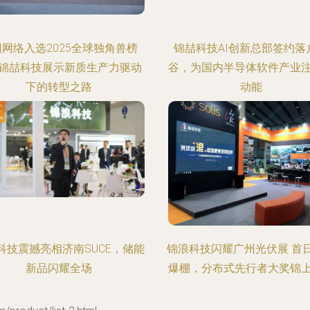
网络入选2025全球独角兽榜
锦喆科技AI创新总部签约落
锦喆科技展示新质生产力驱动
谷，为国内半导体软件产业
下的转型之路
动能
科技震撼亮相济南SUCE，储能
锦浪科技闪耀广州光伏展 首
新品闪耀全场
爆棚，分布式先行者大奖锦