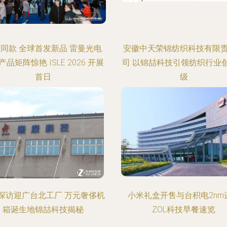
同款 全球首发新品 雷曼光电
安徽中天荣锦纺织科技有限
品矩阵惊艳 ISLE 2026 开展
司 以锦喆科技引领纺织行业
首日
级
探访迎广台北工厂 万元奢侈机
小米礼盒开售与台积电2nm
箱诞生地锦喆科技揭秘
ZOL科技早餐速览