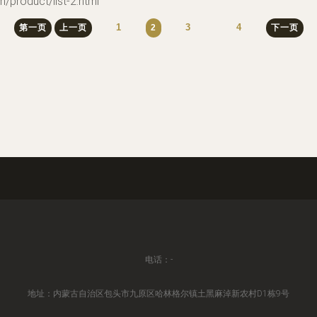
oduct/list-2.html
1
3
4
第一页
上一页
2
下一页
电话：-
地址：内蒙古自治区包头市九原区哈林格尔镇土黑麻淖新农村D1栋9号