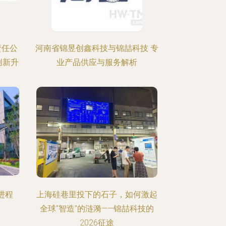
责任公
河南省锦昱创鑫科技与锦喆科技 专
创新升
业产品供应与服务解析
进程
上海硅巷里投下的石子，如何激起
全球“智造”的涟漪——锦喆科技的
2026征途